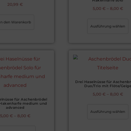
Hakenharfe solo
20,99
€
5,00
€
–
8,00
€
In den Warenkorb
Ausführung wählen
Drei Haselnüsse für Aschenbr
Duo/Trio mit Flöte/Geig
5,00
€
–
8,00
€
elnüsse für Aschenbrödel
r Hakenharfe medium und
advanced
Ausführung wählen
5,00
€
–
8,00
€