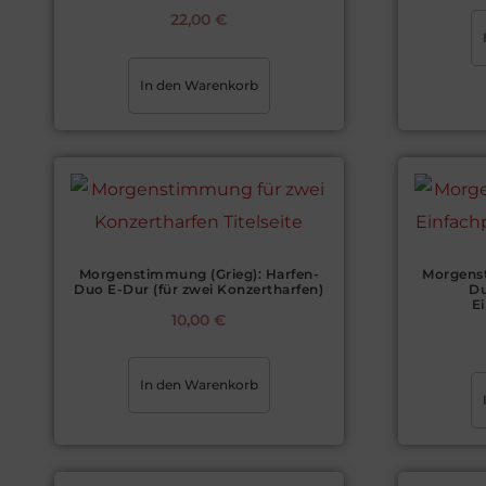
22,00
€
In den Warenkorb
Morgenstimmung (Grieg): Harfen-
Morgenst
Duo E-Dur (für zwei Konzertharfen)
Du
E
10,00
€
In den Warenkorb