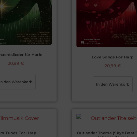
achtslieder für Harfe
Love Songs For Harp
20,99
€
20,99
€
In den Warenkorb
In den Warenkorb
lm Tunes For Harp
Outlander Theme (Skye Boat 