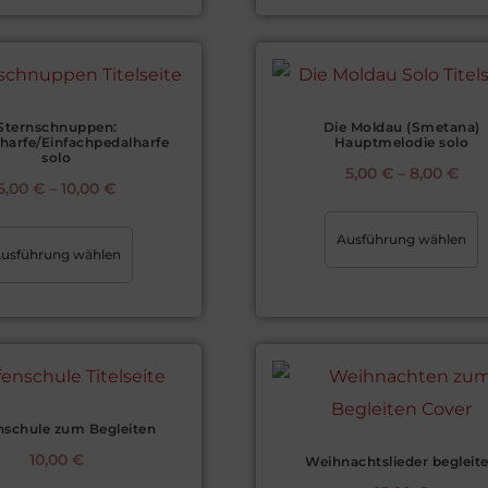
Sternschnuppen:
Die Moldau (Smetana)
harfe/Einfachpedalharfe
Hauptmelodie solo
solo
5,00
€
–
8,00
€
5,00
€
–
10,00
€
Ausführung wählen
usführung wählen
nschule zum Begleiten
10,00
€
Weihnachtslieder begleit