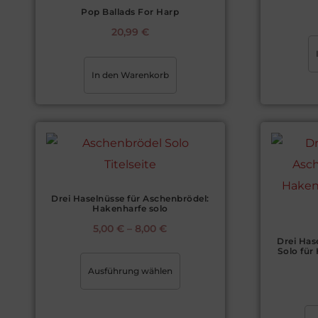
Pop Ballads For Harp
20,99
€
In den Warenkorb
Drei Haselnüsse für Aschenbrödel:
Hakenharfe solo
5,00
€
–
8,00
€
Drei Has
Solo fü
Ausführung wählen