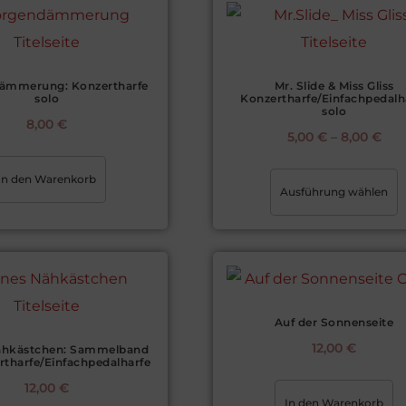
ämmerung: Konzertharfe
Mr. Slide & Miss Gliss
solo
Konzertharfe/Einfachpedalh
solo
8,00
€
5,00
€
–
8,00
€
In den Warenkorb
Ausführung wählen
Auf der Sonnenseite
12,00
€
ähkästchen: Sammelband
rtharfe/Einfachpedalharfe
12,00
€
In den Warenkorb