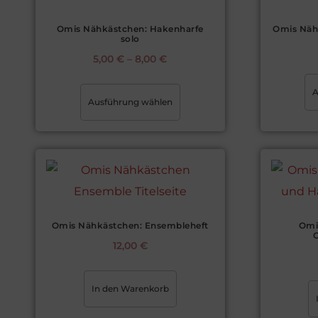
Omis Nähkästchen: Hakenharfe
Omis Nähk
solo
5,00
€
–
8,00
€
A
Ausführung wählen
Omis Nähkästchen: Ensembleheft
Omi
12,00
€
In den Warenkorb