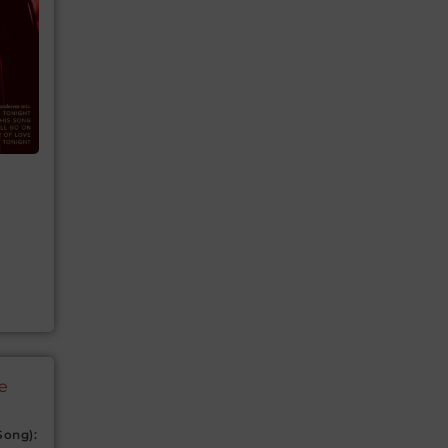
Song):