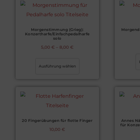
Morgenstimmung (Grieg):
Morgend
Konzertharfe/Einfachpedalharfe
solo
5,00
€
–
8,00
€
Ausführung wählen
20 Fingerübungen für flotte Finger
Annes N
für Konze
10,00
€