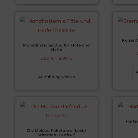
Konzert
Mondfinsternis Duo für Flöte und
Harfe
5,00
€
–
8,00
€
A
Ausführung wählen
Harfe
Die Moldau Paketpreis (beide
Stimmen+Partitur)