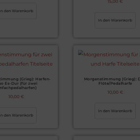
15,00
€
In den Warenkorb
In den Warenkorb
immung (Grieg): Harfen-
Morgenstimmung (Grieg): 
o Es-Dur (für zwei
Flöte/Pedalharfe
infachpedalharfen)
10,00
€
10,00
€
In den Warenkorb
In den Warenkorb