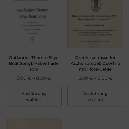
Outlander Theme (Skye
Drei Haselnüsse für
Boat Song): Hakenharfe
Aschenbrödel: Duo/Trio
solo
mit Flöte/Geige
5,00
€
–
8,00
€
5,00
€
–
8,00
€
Ausführung
Ausführung
wählen
wählen