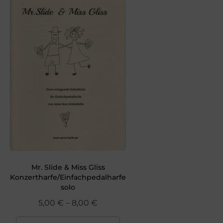
Mr. Slide & Miss Gliss
Konzertharfe/Einfachpedalharfe
solo
5,00
€
–
8,00
€